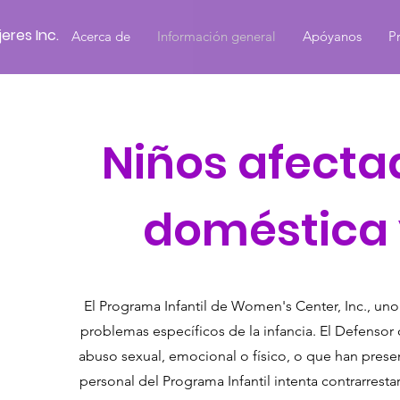
eres Inc.
Acerca de
Información general
Apóyanos
P
Niños afecta
doméstica 
El Programa Infantil de Women's Center, Inc., uno
problemas específicos de la infancia. El Defensor 
abuso sexual, emocional o físico, o que han pres
personal del Programa Infantil intenta contrarresta