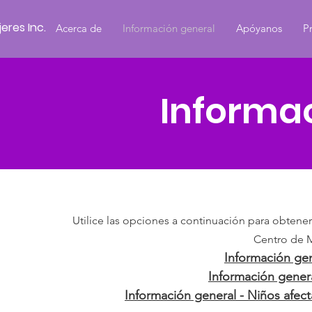
eres Inc.
Acerca de
Información general
Apóyanos
P
Informa
Utilice las opciones a continuación para obten
Centro de M
Información gen
Información genera
Información general - Niños afec