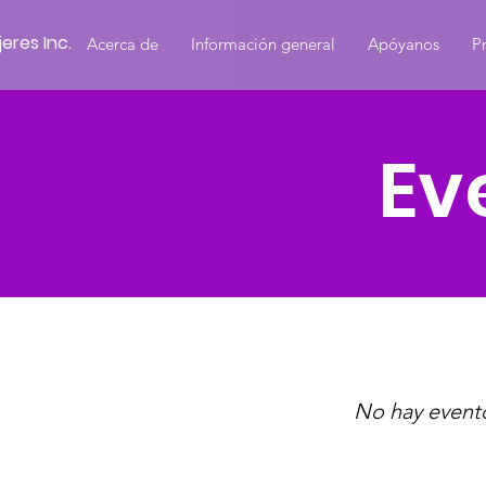
eres Inc.
Acerca de
Información general
Apóyanos
P
Ev
No hay event