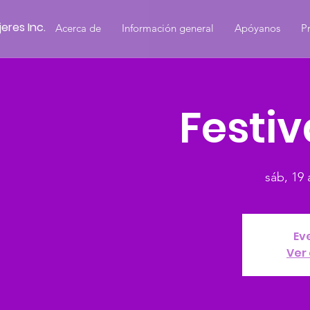
eres Inc.
Acerca de
Información general
Apóyanos
P
Festiv
sáb, 19
Ev
Ver