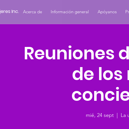
eres Inc.
Acerca de
Información general
Apóyanos
P
Reuniones d
de los
concie
mié, 24 sept
  |  
La 