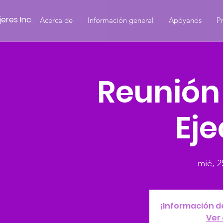
eres Inc.
Acerca de
Información general
Apóyanos
P
Reunión
Eje
mié, 2
¡Información d
Ver