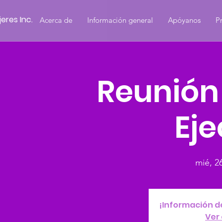
eres Inc.
Acerca de
Información general
Apóyanos
P
Reunión
Eje
mié, 2
¡Información d
Ver