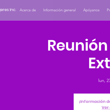
eres Inc.
Acerca de
Información general
Apóyanos
P
Reunión
Ex
lun, 2
¡Información d
Ver