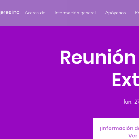
eres Inc.
Acerca de
Información general
Apóyanos
P
Reunión
Ex
lun, 2
¡Información d
Ver