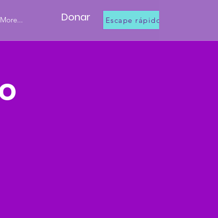
Donar
More...
Escape rápido
ño