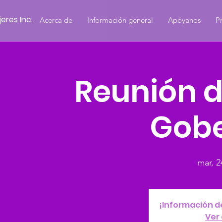
eres Inc.
Acerca de
Información general
Apóyanos
P
Reunión d
Gob
mar, 2
¡Información d
Ver