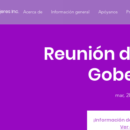
eres Inc.
Acerca de
Información general
Apóyanos
P
Reunión d
Gob
mar, 2
¡Información d
Ver