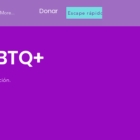
Donar
More...
Escape rápido
GBTQ+
ción.