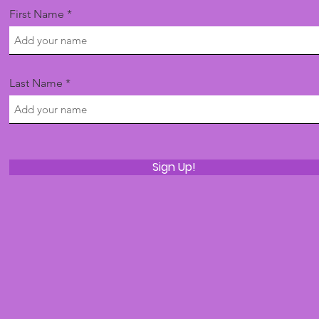
First Name
Last Name
Sign Up!