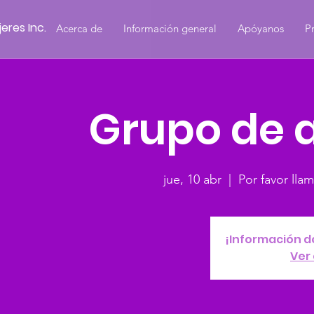
eres Inc.
Acerca de
Información general
Apóyanos
P
Grupo de 
jue, 10 abr
  |  
Por favor lla
¡Información d
Ver