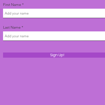
First Name
Last Name
Sign Up!