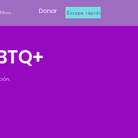
Donar
More...
Escape rápido
GBTQ+
ción.