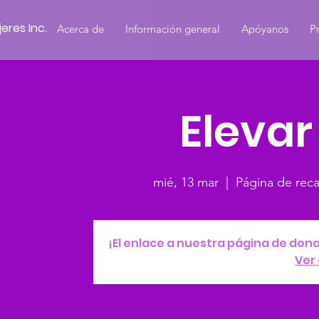
eres Inc.
Acerca de
Información general
Apóyanos
P
Elevar
mié, 13 mar
  |  
Página de rec
¡El enlace a nuestra página de don
Ver