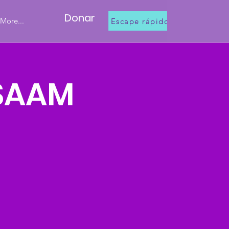
Donar
More...
Escape rápido
 SAAM