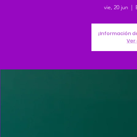
vie, 20 jun
  |  
¡Información de
Ver