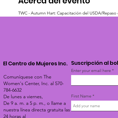
Acerca del evento
TWC - Autumn Hart: Capacitación del USDA/Repaso
Suscripción al bo
El Centro de Mujeres Inc.
Enter your email here
Comuníquese con The
Women's Center, Inc. al 570-
784-6632
First Name
De lunes a viernes,
De 9 a. m. a 5 p. m., o llame a
nuestra línea directa gratuita las
24 horas al