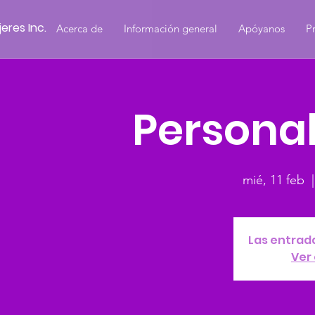
eres Inc.
Acerca de
Información general
Apóyanos
P
Personal
mié, 11 feb
  |
Las entrada
Ver