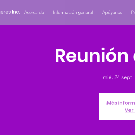
eres Inc.
Acerca de
Información general
Apóyanos
P
Reunión 
mié, 24 sept
  
¡Más inform
Ver