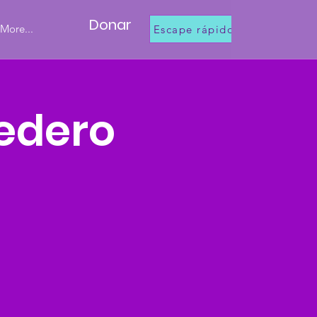
Donar
More...
Escape rápido
dedero