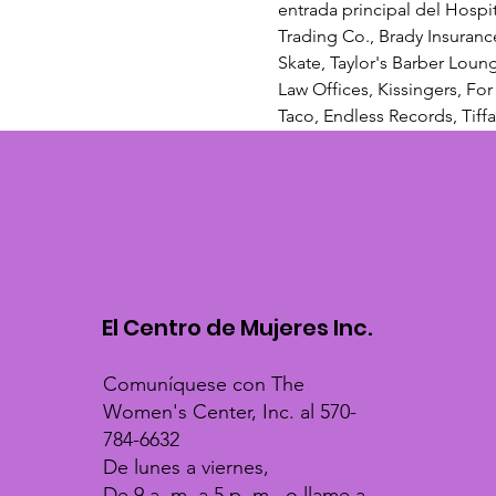
entrada principal del Hospi
Trading Co., Brady Insurance
Skate, Taylor's Barber Loun
Law Offices, Kissingers, Fo
Taco, Endless Records, Tif
El Centro de Mujeres Inc.
Comuníquese con The
Women's Center, Inc. al 570-
784-6632
De lunes a viernes,
De 9 a. m. a 5 p. m., o llame a