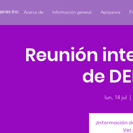
eres Inc.
Acerca de
Información general
Apóyanos
P
Reunión int
de DE
lun, 14 jul
  | 
¡Información d
Ver