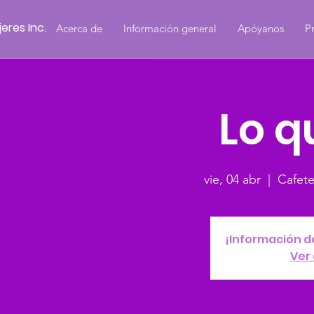
eres Inc.
Acerca de
Información general
Apóyanos
P
Lo q
vie, 04 abr
  |  
Cafete
¡Información d
Ver